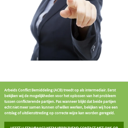
Arbeids Conflict Bemiddeling (ACB) treedt op als intermediair. Eerst
bekijken wij de mogelijkheden voor het oplossen van het probleem
tussen conflicterende partijen. Pas wanneer blijkt dat beide partijen
echt niet meer samen kunnen of willen werken, bekijken wij hoe een
ontslag of uitdiensttreding op correcte wijze kan worden geregeld.