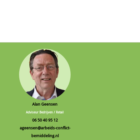
Alan Geensen
Adviseur Bedrijven / Retail
06 50 40 95 12
ageensen@arbeids-conflict-
bemiddeling.nl