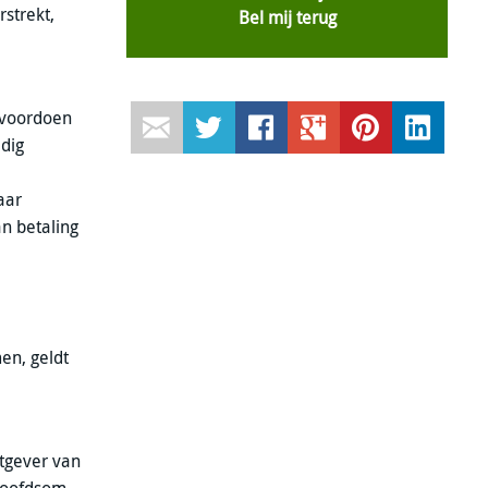
strekt,
Bel mij terug
n voordoen
dig
aar
an betaling
en, geldt
htgever van