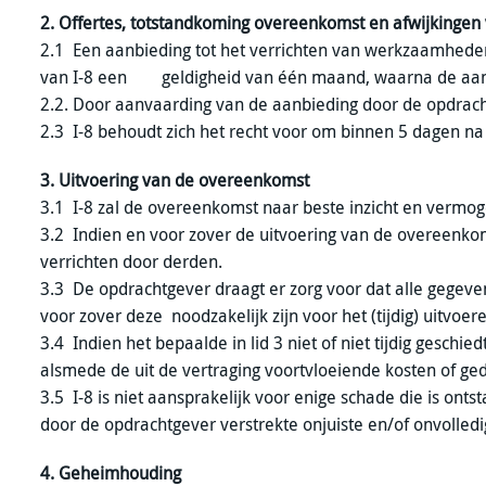
2. Offertes, totstandkoming overeenkomst en afwijkinge
2.1 Een aanbieding tot het verrichten van werkzaamheden 
van I-8 een geldigheid van één maand, waarna de aanbie
2.2. Door aanvaarding van de aanbieding door de opdrach
2.3 I-8 behoudt zich het recht voor om binnen 5 dagen na 
3. Uitvoering van de overeenkomst
3.1 I-8 zal de overeenkomst naar beste inzicht en vermoge
3.2 Indien en voor zover de uitvoering van de overeenkom
verrichten door derden.
3.3 De opdrachtgever draagt er zorg voor dat alle gegev
voor zover deze noodzakelijk zijn voor het (tijdig) uitvo
3.4 Indien het bepaalde in lid 3 niet of niet tijdig geschi
alsmede de uit de vertraging voortvloeiende kosten of ge
3.5 I-8 is niet aansprakelijk voor enige schade die is ont
door de opdrachtgever verstrekte onjuiste en/of onvolled
4. Geheimhouding