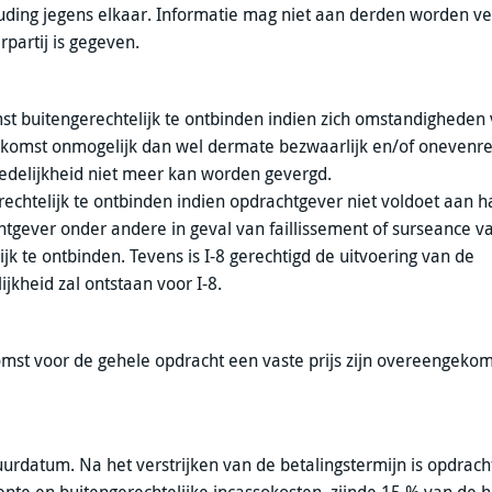
ouding jegens elkaar. Informatie mag niet aan derden worden ver
rpartij is gegeven.
mst buitengerechtelijk te ontbinden indien zich omstandighede
enkomst onmogelijk dan wel dermate bezwaarlijk en/of onevenre
redelijkheid niet meer kan worden gevergd.
echtelijk te ontbinden indien opdrachtgever niet voldoet aan h
chtgever onder andere in geval van faillissement of surseance v
k te ontbinden. Tevens is I-8 gerechtigd de uitvoering van de
jkheid zal ontstaan voor I-8.
omst voor de gehele opdracht een vaste prijs zijn overeengekom
uurdatum. Na het verstrijken van de betalingstermijn is opdrac