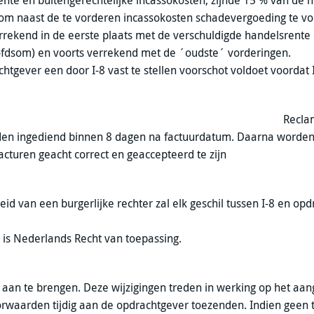
rente en buitengerechtelijke incassokosten, zijnde 15 % van de
or om naast de te vorderen incassokosten schadevergoeding te v
rekend in de eerste plaats met de verschuldigde handelsrente
oofdsom) en voorts verrekend met de ´oudste´ vorderingen.
achtgever een door I-8 vast te stellen voorschot voldoet voordat
Recla
worden ingediend binnen 8 dagen na factuurdatum. Daarna worden
turen geacht correct en geaccepteerd te zijn
eid van een burgerlijke rechter zal elk geschil tussen I-8 en op
 is Nederlands Recht van toepassing.
 aan te brengen. Deze wijzigingen treden in werking op het aa
voorwaarden tijdig aan de opdrachtgever toezenden. Indien geen t