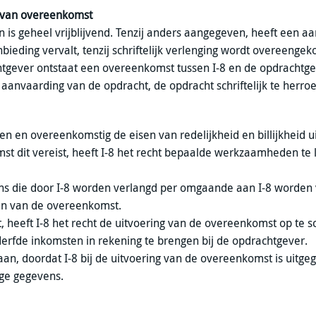
n van overeenkomst
is geheel vrijblijvend. Tenzij anders aangegeven, heeft een a
ding vervalt, tenzij schriftelijk verlenging wordt overeenge
tgever ontstaat een overeenkomst tussen I-8 en de opdrachtge
aanvaarding van de opdracht, de opdracht schriftelijk te herro
n en overeenkomstig de eisen van redelijkheid en billijkheid u
st dit vereist, heeft I-8 het recht bepaalde werkzaamheden te 
ens die door I-8 worden verlangd per omgaande aan I-8 worden 
eren van de overeenkomst.
edt, heeft I-8 het recht de uitvoering van de overeenkomst op te 
derfde inkomsten in rekening te brengen bij de opdrachtgever.
staan, doordat I-8 bij de uitvoering van de overeenkomst is uitg
ige gegevens.