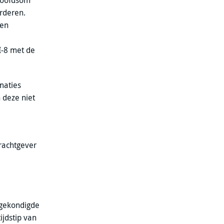
 hoofdsom
orderen.
 en
 I-8 met de
maties
 deze niet
drachtgever
ngekondigde
ijdstip van