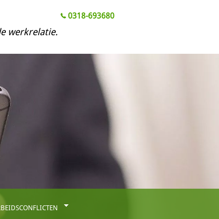
0318-693680
e werkrelatie.
ARBEIDSCONFLICTEN