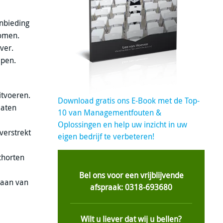
anbieding
komen.
ver.
epen.
itvoeren.
Download gratis ons E-Book met de Top-
laten
10 van Managementfouten &
Oplossingen en help uw inzicht in uw
verstrekt
eigen bedrijf te verbeteren!
schorten
Bel ons voor een vrijblijvende
egaan van
afspraak: 0318-693680
Wilt u liever dat wij u bellen?