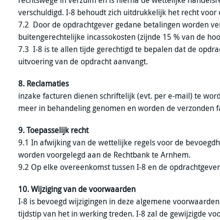
rechtswege in verzuim en is hierna de wettelijke handels
verschuldigd. I-8 behoudt zich uitdrukkelijk het recht vo
7.2 Door de opdrachtgever gedane betalingen worden ver
buitengerechtelijke incassokosten (zijnde 15 % van de h
7.3 I-8 is te allen tijde gerechtigd te bepalen dat de opdr
uitvoering van de opdracht aanvangt.
8. Reclamaties
inzake facturen dienen schriftelijk (evt. per e-mail) te 
meer in behandeling genomen en worden de verzonden fac
9. Toepasselijk recht
9.1 In afwijking van de wettelijke regels voor de bevoegdh
worden voorgelegd aan de Rechtbank te Arnhem.
9.2 Op elke overeenkomst tussen I-8 en de opdrachtgever
10. Wijziging van de voorwaarden
I-8 is bevoegd wijzigingen in deze algemene voorwaarden
tijdstip van het in werking treden. I-8 zal de gewijzigde 