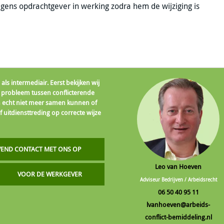
egens opdrachtgever in werking zodra hem de wijziging is
als intermediair. Eerst bekijken wij
 probleem tussen conflicterende
jen echt niet meer samen kunnen of
f uitdiensttreding op correcte wijze
JVEND CONTACT MET ONS OP
Leo van Hoeven
VOOR DE WERKGEVER
Adviseur Bedrijven / Arbeidsrecht
06 50 40 95 11
lvanhoeven@arbeids-
conflict-bemiddeling.nl