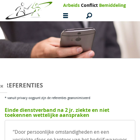
Arbeids
Conflict
Bemiddeling
REFERENTIES
U
U
* vanuit privacy oogpunt zijn de referenties geanonimiseerd
Einde dienstverband na 2 jr. ziekte en niet
toekennen wettelijke aanspraken
“Door persoonlijke omstandigheden en een
verziekte sfeer op kantoor van het bedrijf waarvoor